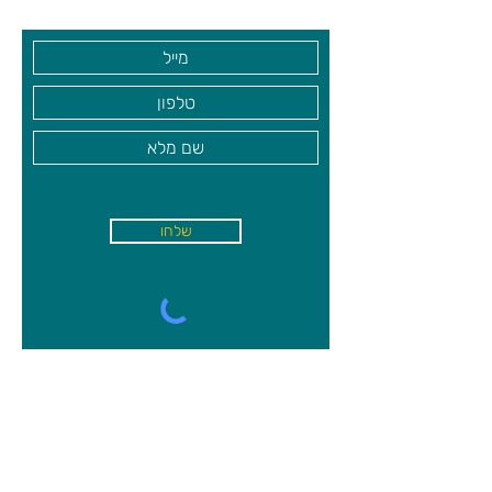
שלחו
א'-ה׳
-
08:00-18:00
שישי - 08:30-13:30
קיבוץ משמר השרון, מיקוד
4027000