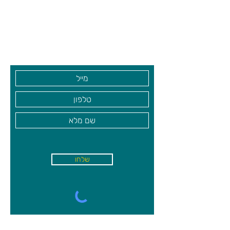
צרו קשר ואנחנו נשמח לחזור אליכם
שעות פתיחה
גיא סוכנויות וצעצועים בע"מ
בקרו אותנו
שלחו
א'-ה׳
-
08:00-18:00