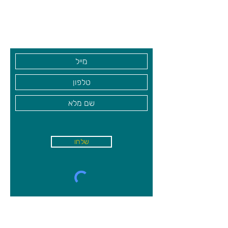
שעות פתיחה
גיא סוכנויות וצעצועים בע"מ
בקרו אותנו
שלחו
א'-ה׳
-
08:00-18:00
שישי - 08:30-13:30