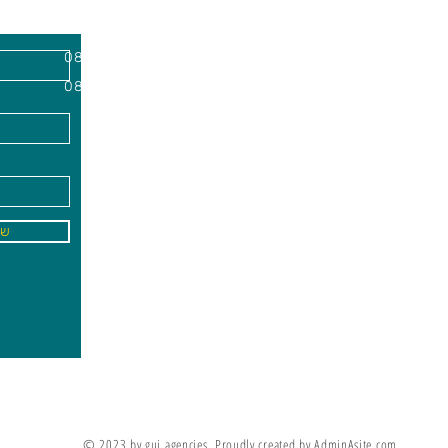
השרון, מיקוד
א'-ה׳
-
08:00-18:00
שישי - 08:30-13:30
09
info@gai-t
של
לדים ללמוד את מה שלא ניתן ללמד אותם
מריה מונטסורי
© 2023 by gui agencies. Proudly created by AdminAsite.com