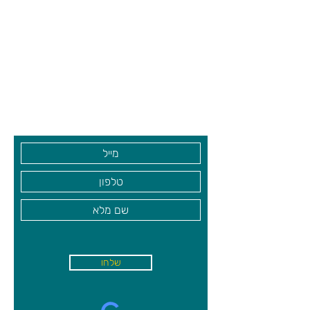
הקשת!
62 חלקים
צרו קשר ואנחנו נשמח לחזור אליכם
גילאי 3+
שעות פתיחה
גיא סוכנויות וצעצועים בע"מ
מגפורמרס
בקרו אותנו
שלחו