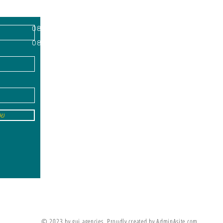
השרון, מיקוד
א'-ה׳
-
08:00-18:00
שישי - 08:30-13:30
09
info@gai-t
של
לדים ללמוד את מה שלא ניתן ללמד אותם
מריה מונטסורי
© 2023 by gui agencies. Proudly created by AdminAsite.com