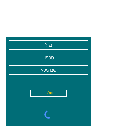
שעות פתיחה
מינימום משתתפים:
1,
מקסימום
גיא סוכנויות וצעצועים בע"מ
משתתפים:
1
בקרו אותנו
שלחו
א'-ה׳
-
08:00-18:00