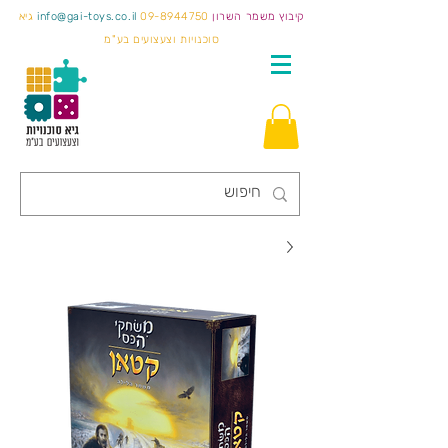
קיבוץ משמר השרון
09-8944750
info@gai-toys.co.il
גיא
סוכנויות וצעצועים בע"מ