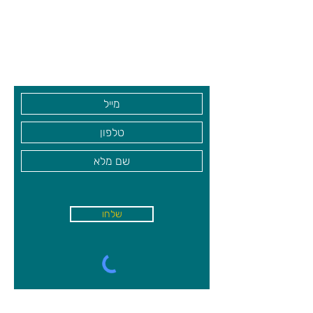
מנת לשחק בו.
שעות פתיחה
גיא סוכנויות וצעצועים בע"מ
בקרו אותנו
שלחו
א'-ה׳
-
08:00-18:00