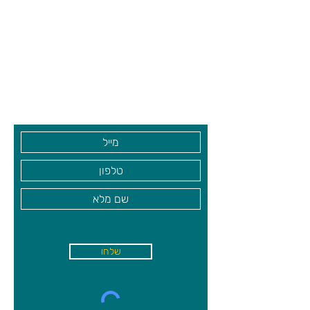
משחק מלא הומור ויצירתיות המפתח
מוטוריקה גסה ויכולת הבחנה חזותית.
צרו קשר ואנחנו נשמח לחזור אליכם
גילאי 4+
שעות פתיחה
גיא סוכנויות וצעצועים בע"מ
בקרו אותנו
שלחו