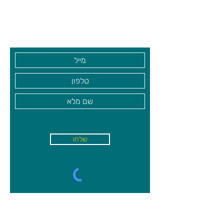
שעות פתיחה
גיא סוכנויות וצעצועים בע"מ
בקרו אותנו
שלחו
א'-ה׳
-
08:00-18:00
שישי - 08:30-13:30