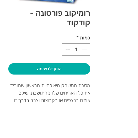
רומיקוב פורטונה -
קודקוד
כמות
*
הוסף לרשימה
מטרת המשחק היא להיות הראשון שהוריד
את כל האריחים שלו מהתושבת, שילב
אותם ברצפים או בקבוצות וצבר בדרך זו
את מירב הנקודות.
תמרונים מבריקים, חשיבה אסטרטגית
צרו קשר ואנחנו נשמח לחזור אליכם
מהירה, מהלכים חכמים, מיומנות ומעט מזל
שעות פתיחה
– יביאו אתכם לניצחון!