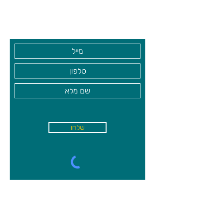
גיא סוכנויות וצעצועים בע"מ
הג'וקר הוא כלי רב עוצמה המניע את
בקרו אותנו
המשחק. אבל זהירות... אם הוא מחייך
אליכם מהתושבת בסוף משחק, מפסידים
30 נקודות!
משחק ל-2-4 משתתפים לגילאי 7-99
שלחו
א'-ה׳
-
08:00-18:00
שישי - 08:30-13:30