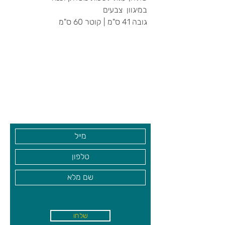
במיגוון צבעים
גובה 41 ס"מ | קוטר 60 ס"מ
צרו קשר ואנחנו נשמח לחזור אליכם
שעות פתיחה
גיא סוכנויות וצעצועים בע"מ
בקרו אותנו
שלחו