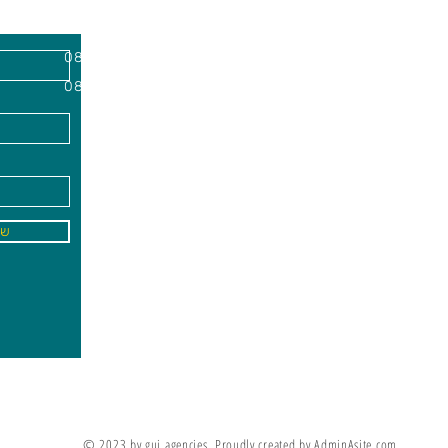
השרון, מיקוד
א'-ה׳
-
08:00-18:00
שישי - 08:30-13:30
09
info@gai-t
של
לדים ללמוד את מה שלא ניתן ללמד אותם
מריה מונטסורי
© 2023 by gui agencies. Proudly created by AdminAsite.com