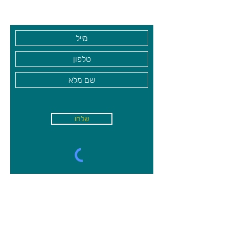
לרמזים, בודקים שוב, בטוחים שפתרתם
בקרו אותנו
את החידה? היפכו את הקלף והשוו
לפיתרון.
מינימום משתתפים:
1
שלחו
א'-ה׳
-
08:00-18:00
שישי - 08:30-13:30