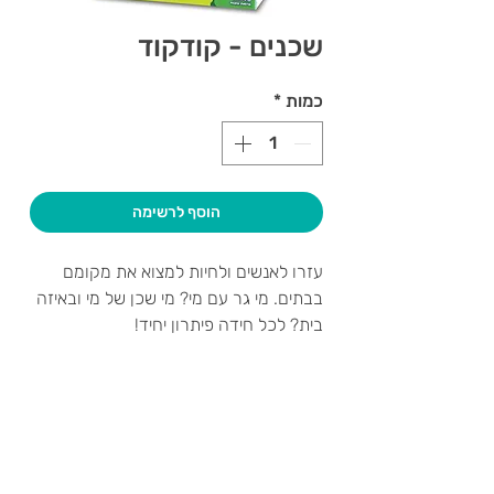
שכנים - קודקוד
כמות
*
הוסף לרשימה
עזרו לאנשים ולחיות למצוא את מקומם
בבתים. מי גר עם מי? מי שכן של מי ובאיזה
בית? לכל חידה פיתרון יחיד!
את החידות ניתן לפתור בעזרת רמזים
הכוללים 7 סמלים. שמיו לב ! שני אנשים או
שני בעלי חיים אינם יכולים להמצא בבית
צרו קשר ואנחנו נשמח לחזור אליכם
אחד.
שעות פתיחה
איך משחקים: בוחרים קלף ועוברים על כל
גיא סוכנויות וצעצועים בע"מ
הרמזים שבו, מציבים את הדמויות בהתאם