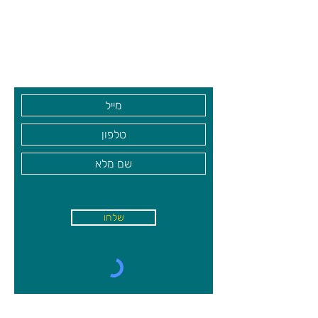
שזכה להצלחה רבה.
שעות פתיחה
גיא סוכנויות וצעצועים בע"מ
בקרו אותנו
שלחו
א'-ה׳
-
08:00-18:00