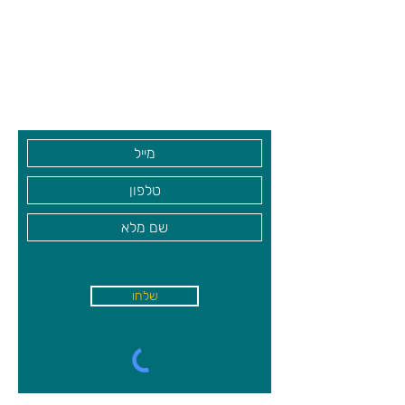
הלוח. חלקי הפאזל השונים מעוצבים כך
צרו קשר ואנחנו נשמח לחזור אליכם
שהטבעות והכדורים מתאימים זה לזה.
שעות פתיחה
משחק קומפקטי להנאה מושלמת.
גיא סוכנויות וצעצועים בע"מ
גילאי 8+
בקרו אותנו
שלחו