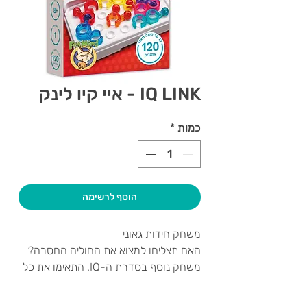
IQ LINK - איי קיו לינק
כמות
*
הוסף לרשימה
משחק חידות גאוני
האם תצליחו למצוא את החוליה החסרה?
משחק נוסף בסדרת ה-IQ. התאימו את כל
חלקי הפאזל על לוח המשחק. אך שימו לב!
ישנם 36 חלקי פאזל ורק 24 מקומות על