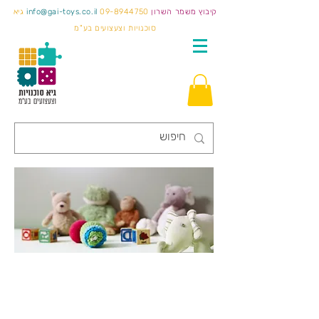
קיבוץ משמר השרון
09-8944750
info@gai-toys.co.il
גיא
סוכנויות וצעצועים בע"מ
חינוך מיוחד