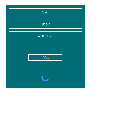
שלחו
א'-ה׳
-
08:00-18:00
שישי - 08:30-13:30
קיבוץ משמר השרון, מיקוד
4027000