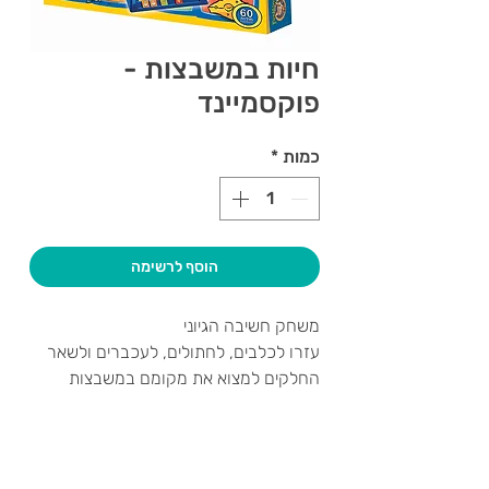
חיות במשבצות -
פוקסמיינד
כמות
*
הוסף לרשימה
משחק חשיבה הגיוני
עזרו לכלבים, לחתולים, לעכברים ולשאר
החלקים למצוא את מקומם במשבצות
הפנויות אך זכרו! החתול לא יכול להיות ליד
הכלב או העכבר, ואף חיה לא יכולה להיות
ליד המזון האהוב עליה. נשמע קל? העניין
צרו קשר ואנחנו נשמח לחזור אליכם
לא פשוט. במשחק 60 לוחות חידה ב-5