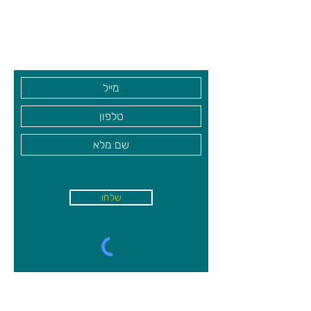
שעות פתיחה
דרגות קושי שונות. בחוברת ההוראות
גיא סוכנויות וצעצועים בע"מ
תמצאו גם רמזים ופתרונות. שימו לב לכל
חידה פתרון יחיד! משחק חשיבה מהנה
בקרו אותנו
ומאתגר לכל גיל!
גילאי 5+
שלחו
א'-ה׳
-
08:00-18:00
שישי - 08:30-13:30