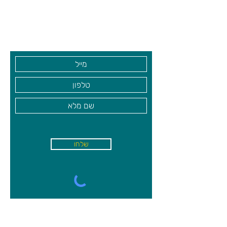
שעות פתיחה
גיא סוכנויות וצעצועים בע"מ
המשתתף שיצא חוזר. עליו לגלות את החפץ
החבוי, כאשר ההנחיות שהוא מקבל הן רק
בקרו אותנו
דרגות של קור, כאשר הוא מתרחק ממקום
המחבוא (באמצעות מילים כמו קר, קפוא,
קרח וכו'...), או "חם" ככל שהוא מתקרב
למקום שבו הוחבא החפץ, במילים כמו חם,
מתחמם, רותח וכדומה.
שלחו
א'-ה׳
-
08:00-18:00
שישי - 08:30-13:30