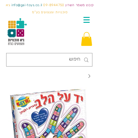
קיבוץ משמר השרון
09-8944750
info@gai-toys.co.il
גיא
סוכנויות וצעצועים בע"מ