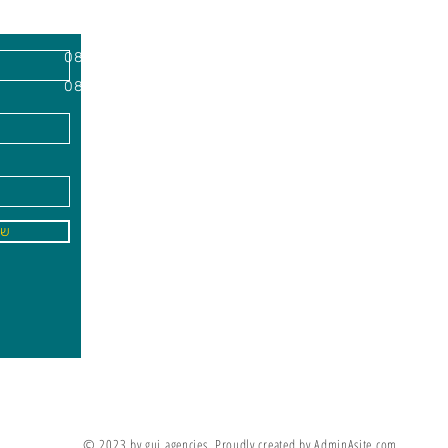
השרון, מיקוד
א'-ה׳
-
08:00-18:00
שישי - 08:30-13:30
09
info@gai-t
של
לדים ללמוד את מה שלא ניתן ללמד אותם
מריה מונטסורי
© 2023 by gui agencies. Proudly created by AdminAsite.com