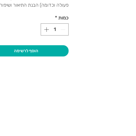
פעולה וכדומה) הבנת התיאור ושיפור 
ההבחנה והזיכרון השמיעתי.
כמות
*
מיועד לגילאי 4 ומעלה.
הוסף לרשימה
בקרו אותנו
גיא סוכנו