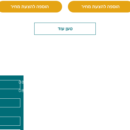
הוספה להצעת מחיר
הוספה להצעת מחיר
טען עוד
יות וצעצועים בע"מ
שעות פתיחה
צרו קשר
השרון, מיקוד
א'-ה׳
-
08:00-18:00
שישי - 08:30-13:30
09
info@gai-t